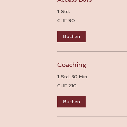
1 Std.
90
CHF 90
Schweizer
Franken
Buchen
Coaching
1 Std. 30 Min.
210
CHF 210
Schweizer
Franken
Buchen