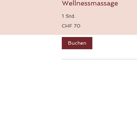
Wellnessmassage
1 Std.
70
CHF 70
Schweizer
Franken
Buchen